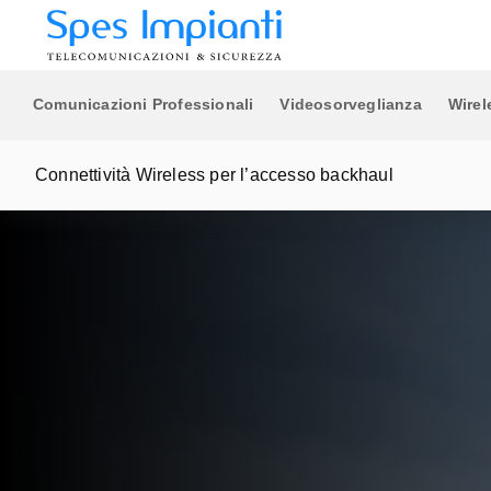
di gestione video.
Ethernet Switches
Router 5G/4G/Wi-Fi
Sicurezza & SD-WAN
Comunicazioni Professionali
Videosorveglianza
Wirel
Connettività Wireless per l’accesso backhaul