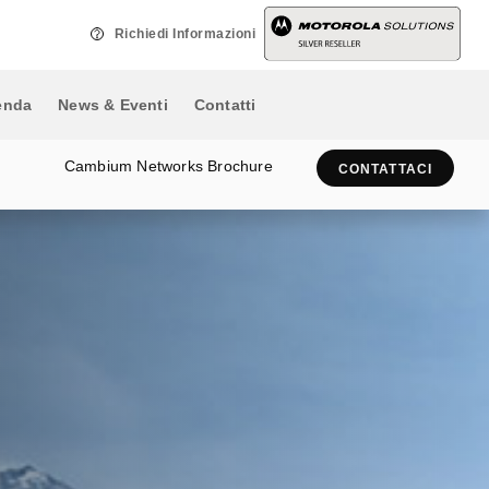
vincente sulla concorrenza.
nautiche, areonautiche, ripetitori
Richiedi Informazioni
e stazioni base terminali per
sistemi multiaccesso.
enda
News & Eventi
Contatti
Cambium Networks Brochure
CONTATTACI