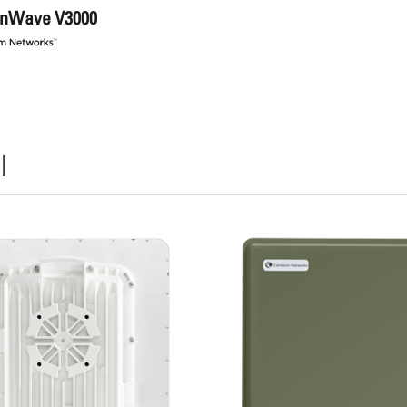
cnWave V3000
l