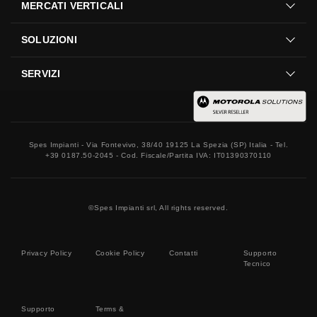
MERCATI VERTICALI
SOLUZIONI
SERVIZI
Spes Impianti - Via Fontevivo, 38/40 19125 La Spezia (SP) Italia - Tel.
+39 0187.50-2045 - Cod. Fiscale/Partita IVA: IT01390370110
©
Spes Impianti srl, All rights reserved.
Privacy Policy
Cookie Policy
Contatti
Supporto
Tecnico
Supporto
Terms &