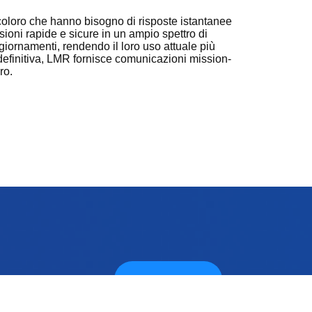
loro che hanno bisogno di risposte istantanee
sioni rapide e sicure in un ampio spettro di
giornamenti, rendendo il loro uso attuale più
In definitiva, LMR fornisce comunicazioni mission-
ro.
a
CONTATTACI
li?