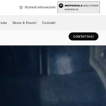
vincente sulla concorrenza.
nautiche, areonautiche, ripetitori
Richiedi Informazioni
e stazioni base terminali per
sistemi multiaccesso.
enda
News & Eventi
Contatti
CONTATTACI