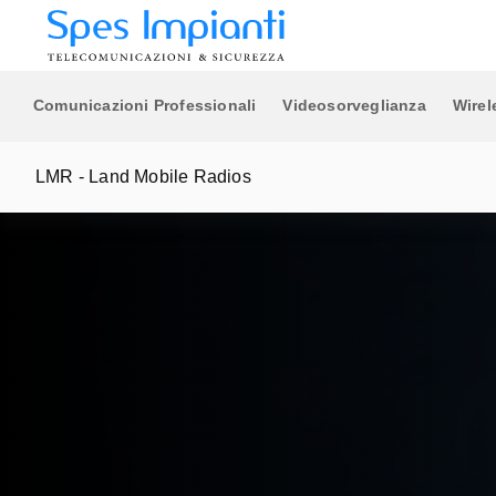
di gestione video.
Ethernet Switches
Router 5G/4G/Wi-Fi
Sicurezza & SD-WAN
Comunicazioni Professionali
Videosorveglianza
Wirel
LMR - Land Mobile Radios