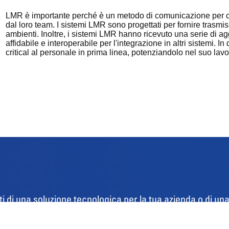
LMR è importante perché è un metodo di comunicazione per co
dal loro team. I sistemi LMR sono progettati per fornire trasmis
ambienti. Inoltre, i sistemi LMR hanno ricevuto una serie di ag
affidabile e interoperabile per l'integrazione in altri sistemi. 
critical al personale in prima linea, potenziandolo nel suo lavo
i di una soluzione tecnologica per la tua azienda o di un
 commerciale per le tue comunicazioni radio professiona