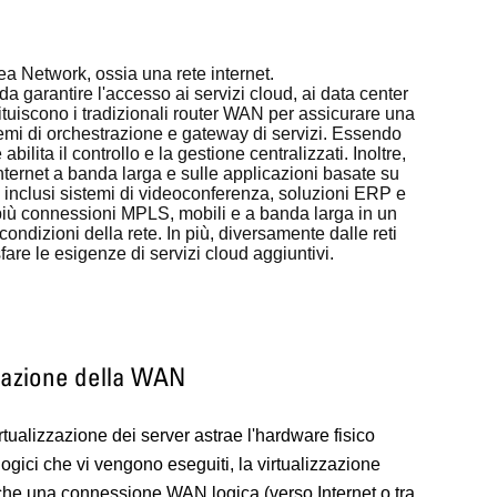
a Network, ossia una rete internet.
 garantire l'accesso ai servizi cloud, ai data center
ituiscono i tradizionali router WAN per assicurare una
emi di orchestrazione e gateway di servizi. Essendo
bilita il controllo e la gestione centralizzati. Inoltre,
Internet a banda larga e sulle applicazioni basate su
, inclusi sistemi di videoconferenza, soluzioni ERP e
più connessioni MPLS, mobili e a banda larga in un
ondizioni della rete. In più, diversamente dalle reti
are le esigenze di servizi cloud aggiuntivi.
zazione della WAN
rtualizzazione dei server astrae l'hardware fisico
 logici che vi vengono eseguiti, la virtualizzazione
che una connessione WAN logica (verso Internet o tra