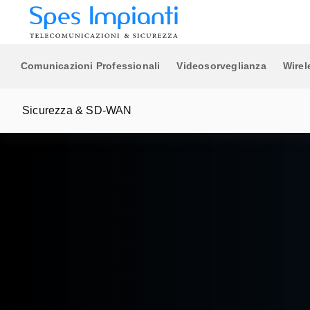
di gestione video.
Ethernet Switches
Router 5G/4G/Wi-Fi
Sicurezza & SD-WAN
Comunicazioni Professionali
Videosorveglianza
Wirel
Sicurezza & SD-WAN