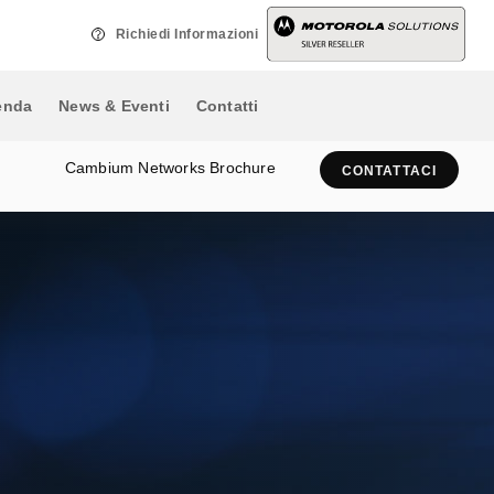
vincente sulla concorrenza.
nautiche, areonautiche, ripetitori
Richiedi Informazioni
e stazioni base terminali per
sistemi multiaccesso.
enda
News & Eventi
Contatti
Cambium Networks Brochure
CONTATTACI