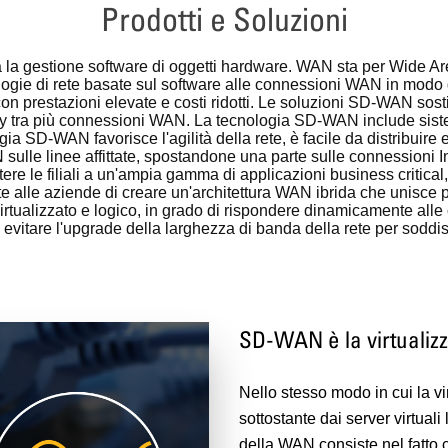
Prodotti e Soluzioni
 la gestione software di oggetti hardware. WAN sta per Wide Are
ogie di rete basate sul software alle connessioni WAN in modo da
con prestazioni elevate e costi ridotti. Le soluzioni SD-WAN sost
licy tra più connessioni WAN. La tecnologia SD-WAN include sist
a SD-WAN favorisce l'agilità della rete, è facile da distribuire e a
AN sulle linee affittate, spostandone una parte sulle connessioni 
ere le filiali a un'ampia gamma di applicazioni business critical
alle aziende di creare un'architettura WAN ibrida che unisce 
irtualizzato e logico, in grado di rispondere dinamicamente alle c
evitare l'upgrade della larghezza di banda della rete per soddisf
SD-WAN è la virtualiz
Nello stesso modo in cui la vi
sottostante dai server virtuali
della WAN consiste nel fatto 