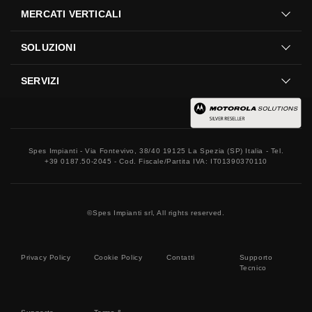
MERCATI VERTICALI
SOLUZIONI
SERVIZI
Spes Impianti - Via Fontevivo, 38/40 19125 La Spezia (SP) Italia - Tel.
+39 0187.50-2045 - Cod. Fiscale/Partita IVA: IT01390370110
©
Spes Impianti srl, All rights reserved.
Privacy Policy
Cookie Policy
Contatti
Supporto
Tecnico