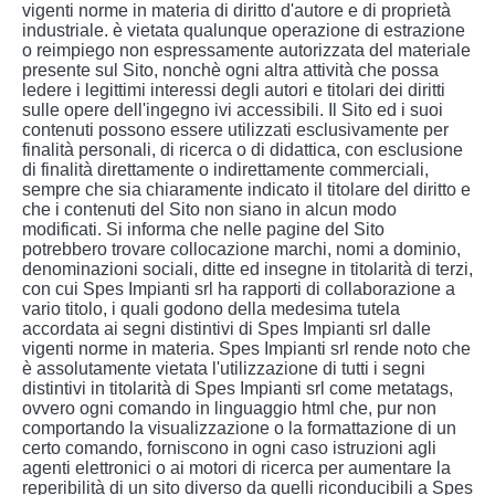
vigenti norme in materia di diritto d'autore e di proprietà
industriale. è vietata qualunque operazione di estrazione
o reimpiego non espressamente autorizzata del materiale
presente sul Sito, nonchè ogni altra attività che possa
ledere i legittimi interessi degli autori e titolari dei diritti
sulle opere dell'ingegno ivi accessibili. Il Sito ed i suoi
contenuti possono essere utilizzati esclusivamente per
finalità personali, di ricerca o di didattica, con esclusione
di finalità direttamente o indirettamente commerciali,
sempre che sia chiaramente indicato il titolare del diritto e
che i contenuti del Sito non siano in alcun modo
modificati. Si informa che nelle pagine del Sito
potrebbero trovare collocazione marchi, nomi a dominio,
denominazioni sociali, ditte ed insegne in titolarità di terzi,
con cui Spes Impianti srl ha rapporti di collaborazione a
vario titolo, i quali godono della medesima tutela
accordata ai segni distintivi di Spes Impianti srl dalle
vigenti norme in materia. Spes Impianti srl rende noto che
è assolutamente vietata l'utilizzazione di tutti i segni
distintivi in titolarità di Spes Impianti srl come metatags,
ovvero ogni comando in linguaggio html che, pur non
comportando la visualizzazione o la formattazione di un
certo comando, forniscono in ogni caso istruzioni agli
agenti elettronici o ai motori di ricerca per aumentare la
reperibilità di un sito diverso da quelli riconducibili a Spes